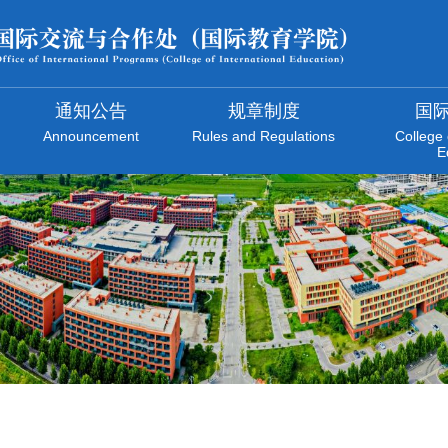
通知公告
规章制度
国
Announcement
Rules and Regulations
College 
E